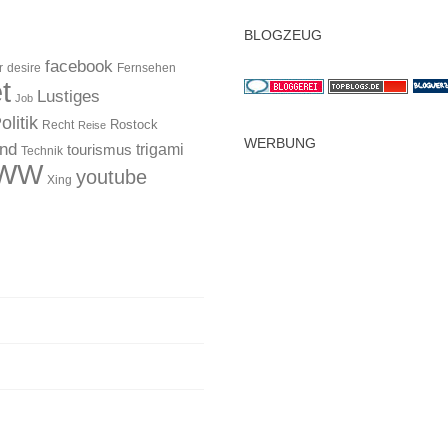
BLOGZEUG
facebook
r
desire
Fernsehen
t
Lustiges
Job
olitik
Rostock
Recht
Reise
WERBUNG
and
trigami
tourismus
Technik
WW
youtube
Xing