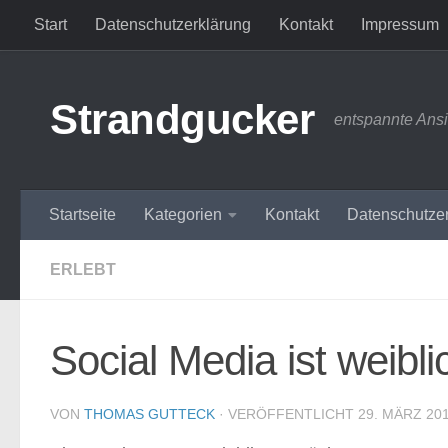
Start
Datenschutzerklärung
Kontakt
Impressum
Zum Inhalt springen
Strandgucker
entspannte Ans
Startseite
Kategorien
Kontakt
Datenschutze
ERLEBT
Social Media ist weibli
VON
THOMAS GUTTECK
· VERÖFFENTLICHT
29. MÄRZ 20