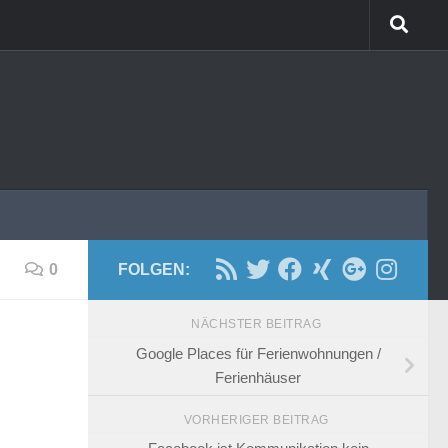
0
FOLGEN:
NÄCHSTER BEITRAG
Google Places für Ferienwohnungen /
Ferienhäuser
VORHERIGER BEITRAG