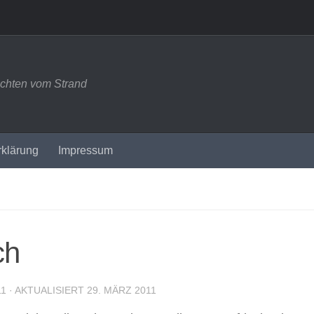
ichten vom Strand
rklärung
Impressum
ch
11
· AKTUALISIERT
29. MÄRZ 2011