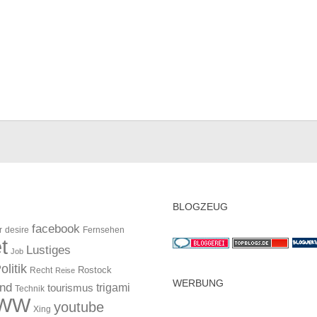
BLOGZEUG
facebook
r
desire
Fernsehen
t
Lustiges
Job
olitik
Rostock
Recht
Reise
WERBUNG
and
trigami
tourismus
Technik
WW
youtube
Xing