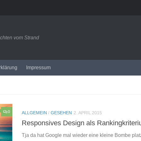
ichten vom Strand
rklärung
Impressum
0
ALLGEMEIN
/
GESEHEN
2. APRIL 2015
Responsives Design als Rankingkriter
Tja da hat Google mal wieder eine kleine Bombe pla