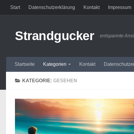
Start
Datenschutzerklärung
Kontakt
Impressum
Zum Inhalt springen
Strandgucker
entspannte Ans
Startseite
Kategorien
Kontakt
Datenschutze
KATEGORIE:
GESEHEN