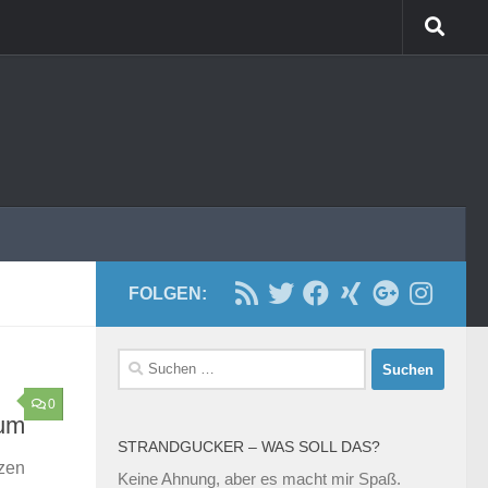
FOLGEN:
Suchen
nach:
0
ium
STRANDGUCKER – WAS SOLL DAS?
tzen
Keine Ahnung, aber es macht mir Spaß.