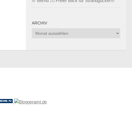
Bernd
zu
Freier Blick für Strandgucker!!!
ARCHIV
Archiv