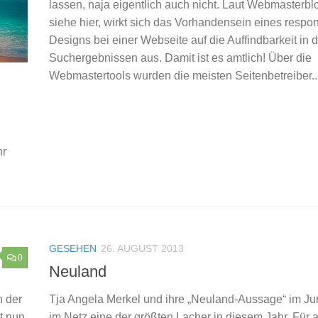
lassen, naja eigentlich auch nicht. Laut Webmasterbl
siehe hier, wirkt sich das Vorhandensein eines respo
Designs bei einer Webseite auf die Auffindbarkeit in 
Suchergebnissen aus. Damit ist es amtlich! Über die
Webmastertools wurden die meisten Seitenbetreiber..
hr
GESEHEN
26. AUGUST 2013
0
Neuland
n der
Tja Angela Merkel und ihre „Neuland-Aussage“ im Jun
t nun
im Netz eine der größten Lacher in diesem Jahr. Für a