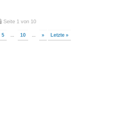
Seite 1 von 10
5
...
10
...
»
Letzte »