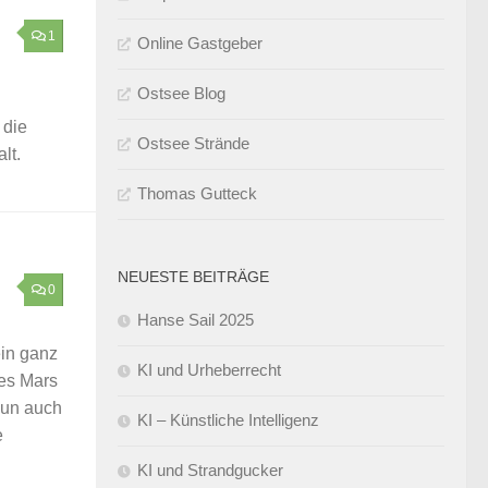
1
Online Gastgeber
Ostsee Blog
 die
Ostsee Strände
lt.
Thomas Gutteck
NEUESTE BEITRÄGE
0
Hanse Sail 2025
in ganz
KI und Urheberrecht
es Mars
nun auch
KI – Künstliche Intelligenz
e
KI und Strandgucker