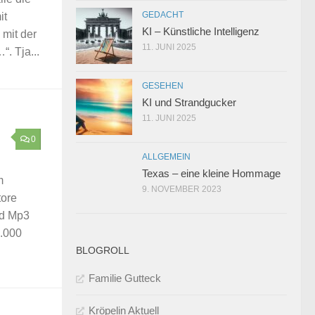
GEDACHT
it
KI – Künstliche Intelligenz
mit der
11. JUNI 2025
“. Tja...
GESEHEN
KI und Strandgucker
11. JUNI 2025
0
ALLGEMEIN
Texas – eine kleine Hommage
m
9. NOVEMBER 2023
tore
nd Mp3
0.000
BLOGROLL
Familie Gutteck
Kröpelin Aktuell