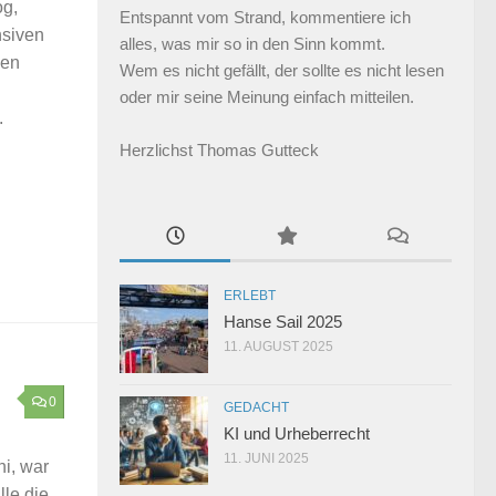
og,
Entspannt vom Strand, kommentiere ich
nsiven
alles, was mir so in den Sinn kommt.
den
Wem es nicht gefällt, der sollte es nicht lesen
oder mir seine Meinung einfach mitteilen.
.
Herzlichst Thomas Gutteck
ERLEBT
Hanse Sail 2025
11. AUGUST 2025
0
GEDACHT
KI und Urheberrecht
11. JUNI 2025
i, war
lle die