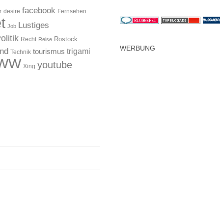
facebook
r
desire
Fernsehen
t
Lustiges
Job
olitik
Rostock
Recht
Reise
WERBUNG
and
trigami
tourismus
Technik
WW
youtube
Xing