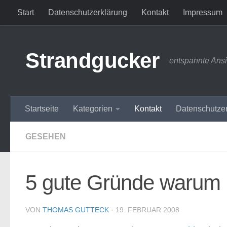
Start
Datenschutzerklärung
Kontakt
Impressum
Zum Inhalt springen
Strandgucker
entspannte Ans
Startseite
Kategorien
Kontakt
Datenschutze
GESEHEN
5 gute Gründe warum 
VON
THOMAS GUTTECK
·
19. FEBRUAR 2008