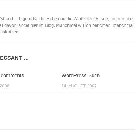
rand. Ich genieße die Ruhe und die Weite der Ostsee, um mir über
l davon landet hier im Blog. Manchmal will ich berichten, manchmal
auskotzen.
RESSANT …
0
o comments
WordPress Buch
2008
14. AUGUST 2007