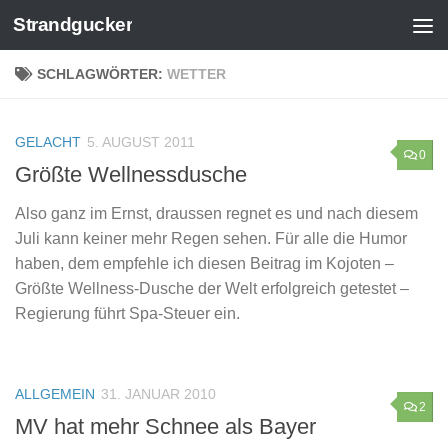
Strandgucker
Zum Inhalt springen
SCHLAGWÖRTER:
WETTER
GELACHT
5. AUGUST 2011
0
Größte Wellnessdusche
Also ganz im Ernst, draussen regnet es und nach diesem
Juli kann keiner mehr Regen sehen. Für alle die Humor
haben, dem empfehle ich diesen Beitrag im Kojoten –
Größte Wellness-Dusche der Welt erfolgreich getestet –
Regierung führt Spa-Steuer ein.
ALLGEMEIN
31. JANUAR 2010
2
MV hat mehr Schnee als Bayer