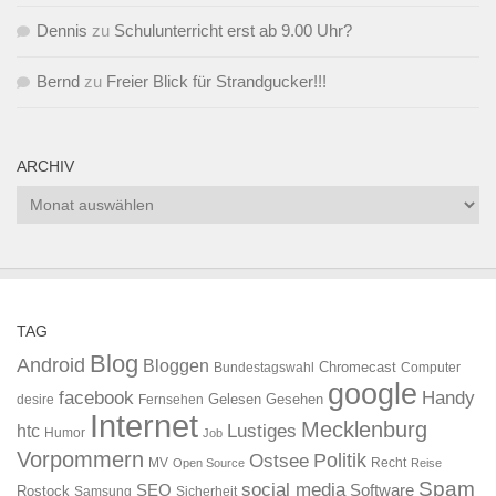
Dennis
zu
Schulunterricht erst ab 9.00 Uhr?
Bernd
zu
Freier Blick für Strandgucker!!!
ARCHIV
Archiv
TAG
Blog
Android
Bloggen
Chromecast
Bundestagswahl
Computer
google
facebook
Handy
Gelesen
Gesehen
desire
Fernsehen
Internet
Mecklenburg
htc
Lustiges
Humor
Job
Vorpommern
Ostsee
Politik
MV
Recht
Open Source
Reise
Spam
social media
SEO
Software
Rostock
Samsung
Sicherheit