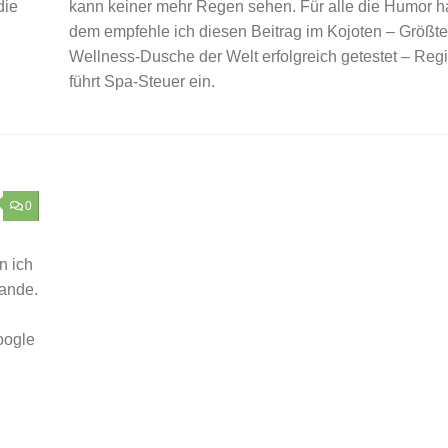
die
kann keiner mehr Regen sehen. Für alle die Humor h
dem empfehle ich diesen Beitrag im Kojoten – Größte
Wellness-Dusche der Welt erfolgreich getestet – Reg
führt Spa-Steuer ein.
0
n ich
lande.
Google