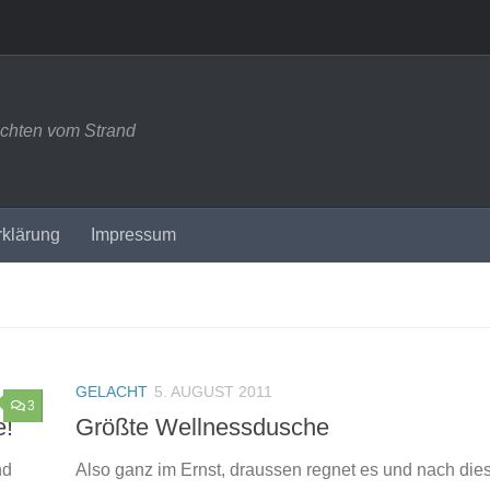
ichten vom Strand
rklärung
Impressum
GELACHT
5. AUGUST 2011
3
e!
Größte Wellnessdusche
nd
Also ganz im Ernst, draussen regnet es und nach die