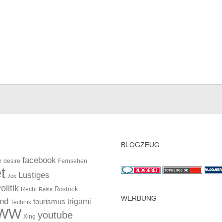
BLOGZEUG
facebook
r
desire
Fernsehen
t
Lustiges
Job
olitik
Rostock
Recht
Reise
WERBUNG
and
trigami
tourismus
Technik
WW
youtube
Xing