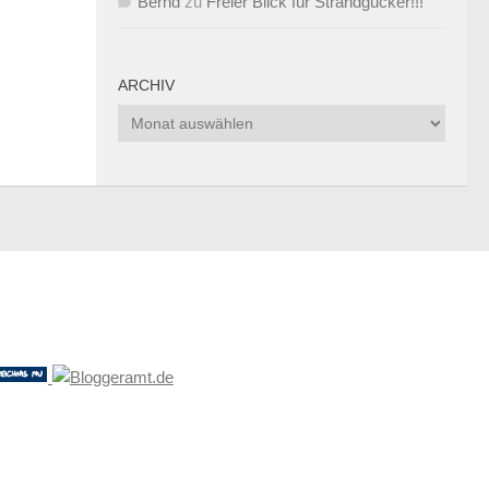
Bernd
zu
Freier Blick für Strandgucker!!!
ARCHIV
Archiv