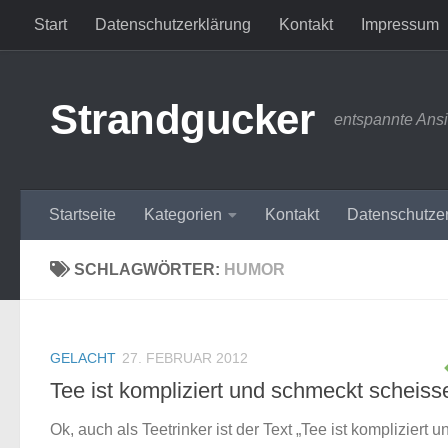
Start
Datenschutzerklärung
Kontakt
Impressum
Zum Inhalt springen
Strandgucker
entspannte Ans
Startseite
Kategorien
Kontakt
Datenschutze
SCHLAGWÖRTER:
HUMOR
GELACHT
27. FEBRUAR 2012
Tee ist kompliziert und schmeckt scheiss
Ok, auch als Teetrinker ist der Text „Tee ist kompliziert u