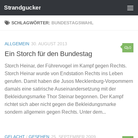
Strandgucker
Zum Inhalt springen
SCHLAGWÖRTER:
BUNDESTAGSWAHL
ALLGEMEIN
30. AUGUST 2013
0
Ein Storch für den Bundestag
Storch Heinar, der Führervogel im Kampf gegen Rechts.
Storch Heinar wurde von Endstation Rechts ins Leben
gerufen. Damit haben die Jusos Mecklenburg-Vorpommern
damals eine satirische Auseinandersetzung mit der
Bekleidungsmarke Thor Steinar begonnen. Der Kampf
richtet sich aber nicht gegen die Bekleidungsmarke
sondern allgemein gegen Rechts. Unter dem...
GELACHT
/
GESEHEN
25. SEPTEMBER 2009