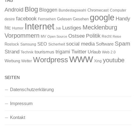
TAG
Blog
Android
Bloggen
Chromecast
Bundestagswahl
Computer
google
facebook
Handy
Gelesen
Gesehen
desire
Fernsehen
Internet
Mecklenburg
htc
Lustiges
Humor
Job
Vorpommern
Ostsee
Politik
MV
Recht
Open Source
Reise
Spam
social media
SEO
Software
Rostock
Samsung
Sicherheit
Strand
Twitter
trigami
tourismus
Urlaub
Technik
Web 2.0
WWW
Wordpress
youtube
Werbung
Wetter
Xing
SEITEN
Datenschutzerklärung
Impressum
Kontakt