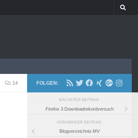
14
FOLGEN:
NÄCHSTER BEITRAG
Firefox 3 Downloadrekordversuch
VORHERIGER BEITRAG
Blogverzeichnis MV