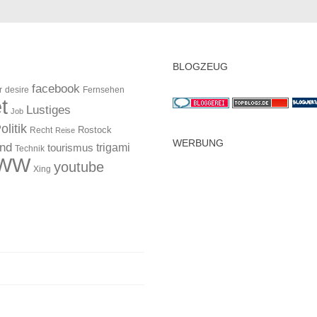
BLOGZEUG
facebook
r
desire
Fernsehen
t
Lustiges
Job
olitik
Rostock
Recht
Reise
WERBUNG
and
trigami
tourismus
Technik
WW
youtube
Xing