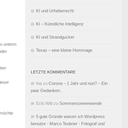
KI und Urheberrecht
KI – Künstliche Intelligenz
KI und Strandgucker
go unterm
Texas – eine kleine Hommage
nder
iten
LETZTE KOMMENTARE
ieser
Ina
zu
Corona – 1 Jahr und nun? – Ein
paar Gedanken.
Ecki Witt
zu
Sommersonnenwende
m
 möchte
5 gute Gründe warum ich Wordpress
benutze - Marco Teubner - Fotograf und