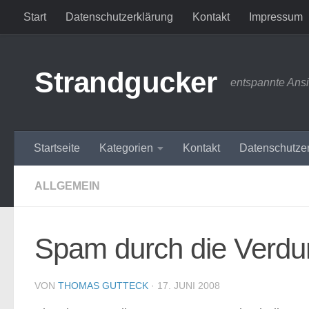
Start
Datenschutzerklärung
Kontakt
Impressum
Zum Inhalt springen
Strandgucker
entspannte Ans
Startseite
Kategorien
Kontakt
Datenschutze
ALLGEMEIN
Spam durch die Verdu
VON
THOMAS GUTTECK
·
17. JUNI 2008