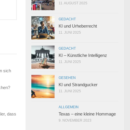
11. AUGUST 2025
GEDACHT
KI und Urheberrecht
11. JUNI 2025
GEDACHT
KI – Künstliche Intelligenz
11. JUNI 2025
n sich
GESEHEN
KI und Strandgucker
achen?
11. JUNI 2025
ALLGEMEIN
Texas – eine kleine Hommage
ler, dass
9. NOVEMBER 2023