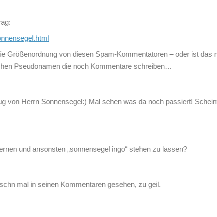
rag:
onnensegel.html
die Größenordnung von diesen Spam-Kommentatoren – oder ist das n
welchen Pseudonamen die noch Kommentare schreiben…
fug von Herrn Sonnensegel:) Mal sehen was da noch passiert! Scheint
tfernen und ansonsten „sonnensegel ingo“ stehen zu lassen?
 schn mal in seinen Kommentaren gesehen, zu geil.