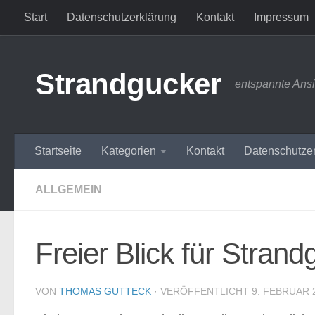
Start
Datenschutzerklärung
Kontakt
Impressum
Zum Inhalt springen
Strandgucker
entspannte Ans
Startseite
Kategorien
Kontakt
Datenschutze
ALLGEMEIN
Freier Blick für Strand
VON
THOMAS GUTTECK
· VERÖFFENTLICHT
9. FEBRUAR 