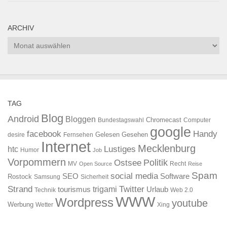
ARCHIV
Archiv
TAG
Blog
Android
Bloggen
Chromecast
Bundestagswahl
Computer
google
facebook
Handy
Gelesen
Gesehen
desire
Fernsehen
Internet
Mecklenburg
htc
Lustiges
Humor
Job
Vorpommern
Ostsee
Politik
MV
Recht
Open Source
Reise
Spam
social media
SEO
Software
Rostock
Samsung
Sicherheit
Strand
Twitter
trigami
tourismus
Urlaub
Technik
Web 2.0
WWW
Wordpress
youtube
Werbung
Wetter
Xing