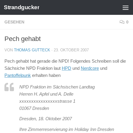
Strandgucker
Zum Inhalt springen
GESEHEN
0
Pech gehabt
VON
THOMAS GUTTECK
·
23. OKTOBER 2007
Pech gehabt hat gerade die NPD! Folgendes Schreiben soll die
Sächsiche NPD Fraktion laut
HPD
und
Nerdcore
und
Pantoffelpunk
erhalten haben
NPD Fraktion im Sächsischen Landtag
Herren H. Apfel und A. Delle
xxxxxxxxxxxxxxxxstrasse 1
01067 Dresden
Dresden, 18. Oktober 2007
Ihre Zimmerreservierung im Holiday Inn Dresden