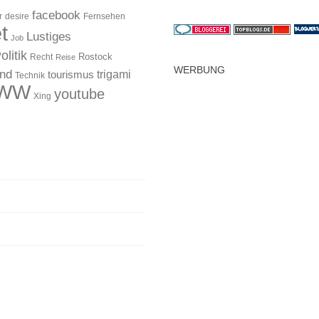
facebook
r
desire
Fernsehen
t
Lustiges
Job
olitik
Rostock
Recht
Reise
WERBUNG
and
trigami
tourismus
Technik
WW
youtube
Xing