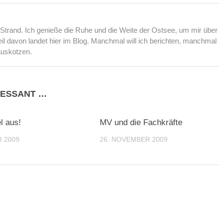
rand. Ich genieße die Ruhe und die Weite der Ostsee, um mir über
l davon landet hier im Blog. Manchmal will ich berichten, manchmal
auskotzen.
RESSANT …
3
l aus!
MV und die Fachkräfte
 2009
26. NOVEMBER 2009