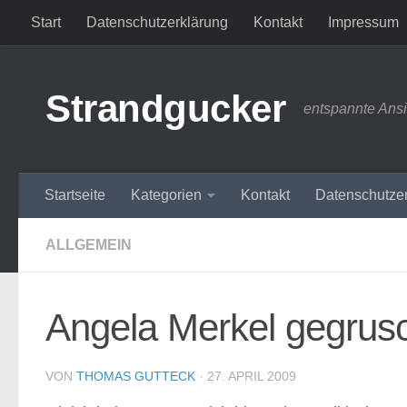
Start
Datenschutzerklärung
Kontakt
Impressum
Zum Inhalt springen
Strandgucker
entspannte Ans
Startseite
Kategorien
Kontakt
Datenschutze
ALLGEMEIN
Angela Merkel gegrusc
VON
THOMAS GUTTECK
·
27. APRIL 2009