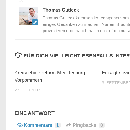
Thomas Gutteck
Thomas Gutteck kommentiert entspannt vom St
einiges Gedanken zu machen. Nur ein Bruchtei
provozieren und manchmal mich einfach nur 
FÜR DICH VIELLEICHT EBENFALLS INTE
0
Kreisgebietsreform Mecklenburg
Er sagt sovie
Vorpommern
3. SEPTEMBER
27. JULI 2007
EINE ANTWORT
Kommentare
1
Pingbacks
0