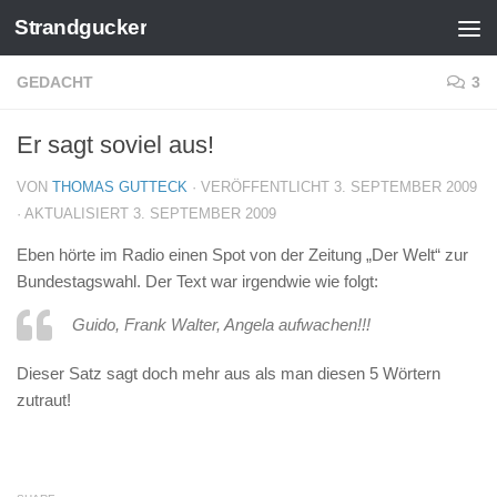
Strandgucker
Zum Inhalt springen
GEDACHT
3
Er sagt soviel aus!
VON
THOMAS GUTTECK
· VERÖFFENTLICHT
3. SEPTEMBER 2009
· AKTUALISIERT
3. SEPTEMBER 2009
Eben hörte im Radio einen Spot von der Zeitung „Der Welt“ zur
Bundestagswahl. Der Text war irgendwie wie folgt:
Guido, Frank Walter, Angela aufwachen!!!
Dieser Satz sagt doch mehr aus als man diesen 5 Wörtern
zutraut!