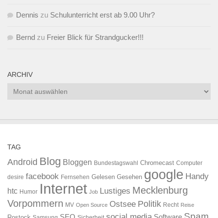
Dennis
zu
Schulunterricht erst ab 9.00 Uhr?
Bernd
zu
Freier Blick für Strandgucker!!!
ARCHIV
Archiv
TAG
Blog
Android
Bloggen
Chromecast
Bundestagswahl
Computer
google
facebook
Handy
Gelesen
Gesehen
desire
Fernsehen
Internet
Mecklenburg
htc
Lustiges
Humor
Job
Vorpommern
Ostsee
Politik
MV
Recht
Open Source
Reise
Spam
social media
SEO
Software
Rostock
Samsung
Sicherheit