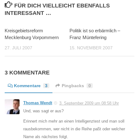
FÜR DICH VIELLEICHT EBENFALLS
INTERESSANT …
Kreisgebietsreform
0
Politik ist so erbärmlich –
0
Mecklenburg Vorpommern
Franz Müntefering
27. JULI 2007
15. NOVEMBER 2007
3 KOMMENTARE
Kommentare
3
Pingbacks
0
Thomas Wendt
3. September 2009 um 08:58 Uhr
Und, was sagt er aus?
Erinnert mich mehr an einen Intelligenztest und man soll
rausbekommen, wer nicht in die Reihe paßt oder welcher
Name als nächstes folgt.