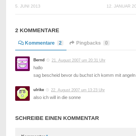
5. JUNI 2013
12. JANUAR 2
2 KOMMENTARE
Kommentare
2
Pingbacks
0
Bernd
21. August 2007 um 20:31 Uhr
hallo
sag bescheid bevor du buchst ich komm mit angeln
ulrike
22. August 2007 um 13:23 Uhr
also ich will in die sonne
SCHREIBE EINEN KOMMENTAR