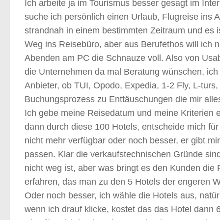
Ich arbeite ja im Tourismus besser gesagt im Int
suche ich persönlich einen Urlaub, Flugreise ins 
strandnah in einem bestimmten Zeitraum und es is
Weg ins Reisebüro, aber aus Berufethos will ich 
Abenden am PC die Schnauze voll. Also von Usabili
die Unternehmen da mal Beratung wünschen, ich b
Anbieter, ob TUI, Opodo, Expedia, 1-2 Fly, L-turs
Buchungsprozess zu Enttäuschungen die mir alles
Ich gebe meine Reisedatum und meine Kriterien e
dann durch diese 100 Hotels, entscheide mich für 
nicht mehr verfügbar oder noch besser, er gibt m
passen. Klar die verkaufstechnischen Gründe sind 
nicht weg ist, aber was bringt es den Kunden die
erfahren, das man zu den 5 Hotels der engeren Wa
Oder noch besser, ich wähle die Hotels aus, natür
wenn ich drauf klicke, kostet das das Hotel dann 6