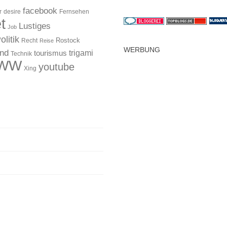
facebook
r
desire
Fernsehen
t
Lustiges
Job
olitik
Rostock
Recht
Reise
WERBUNG
and
trigami
tourismus
Technik
WW
youtube
Xing