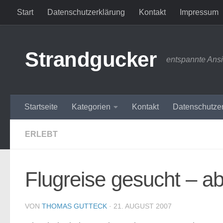
Start
Datenschutzerklärung
Kontakt
Impressum
Zum Inhalt springen
Strandgucker
entspannte Ans
Startseite
Kategorien
Kontakt
Datenschutze
ERLEBT
Flugreise gesucht – ab
VON
THOMAS GUTTECK
·
21. AUGUST 2007