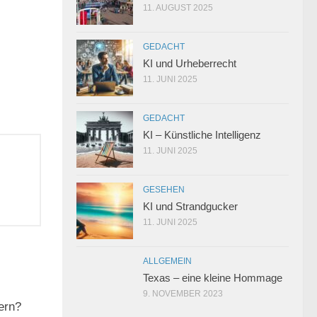
11. AUGUST 2025
GEDACHT
KI und Urheberrecht
11. JUNI 2025
GEDACHT
KI – Künstliche Intelligenz
11. JUNI 2025
GESEHEN
KI und Strandgucker
11. JUNI 2025
ALLGEMEIN
Texas – eine kleine Hommage
9. NOVEMBER 2023
3
ern?