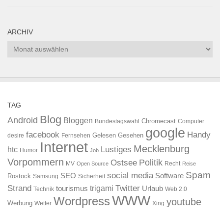
ARCHIV
Archiv
TAG
Blog
Android
Bloggen
Chromecast
Bundestagswahl
Computer
google
facebook
Handy
Gelesen
Gesehen
desire
Fernsehen
Internet
Mecklenburg
htc
Lustiges
Humor
Job
Vorpommern
Ostsee
Politik
MV
Recht
Open Source
Reise
Spam
social media
SEO
Software
Rostock
Samsung
Sicherheit
Strand
Twitter
trigami
tourismus
Urlaub
Technik
Web 2.0
WWW
Wordpress
youtube
Werbung
Wetter
Xing