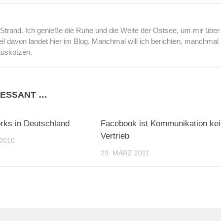
rand. Ich genieße die Ruhe und die Weite der Ostsee, um mir über
l davon landet hier im Blog. Manchmal will ich berichten, manchmal
auskotzen.
RESSANT …
0
rks in Deutschland
Facebook ist Kommunikation kei
Vertrieb
2010
29. MÄRZ 2011