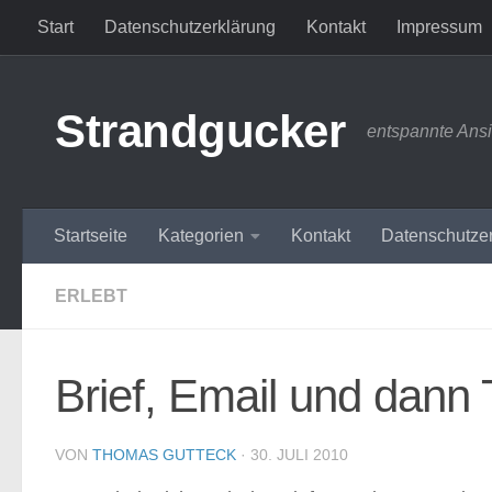
Start
Datenschutzerklärung
Kontakt
Impressum
Zum Inhalt springen
Strandgucker
entspannte Ans
Startseite
Kategorien
Kontakt
Datenschutze
ERLEBT
Brief, Email und dann 
VON
THOMAS GUTTECK
·
30. JULI 2010