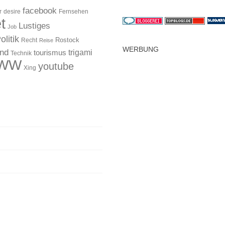
facebook
r
desire
Fernsehen
t
Lustiges
Job
olitik
Rostock
Recht
Reise
WERBUNG
and
trigami
tourismus
Technik
WW
youtube
Xing