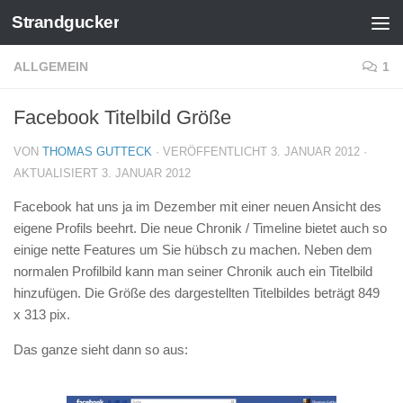
Strandgucker
Zum Inhalt springen
ALLGEMEIN
1
Facebook Titelbild Größe
VON
THOMAS GUTTECK
· VERÖFFENTLICHT
3. JANUAR 2012
·
AKTUALISIERT
3. JANUAR 2012
Facebook hat uns ja im Dezember mit einer neuen Ansicht des
eigene Profils beehrt. Die neue Chronik / Timeline bietet auch so
einige nette Features um Sie hübsch zu machen. Neben dem
normalen Profilbild kann man seiner Chronik auch ein Titelbild
hinzufügen. Die Größe des dargestellten Titelbildes beträgt 849
x 313 pix.
Das ganze sieht dann so aus: