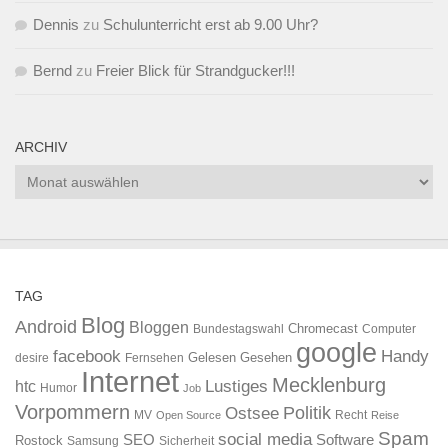
Dennis
zu
Schulunterricht erst ab 9.00 Uhr?
Bernd
zu
Freier Blick für Strandgucker!!!
ARCHIV
Archiv
TAG
Blog
Android
Bloggen
Chromecast
Bundestagswahl
Computer
google
facebook
Handy
Gelesen
Gesehen
desire
Fernsehen
Internet
Mecklenburg
htc
Lustiges
Humor
Job
Vorpommern
Ostsee
Politik
MV
Recht
Open Source
Reise
Spam
social media
SEO
Software
Rostock
Samsung
Sicherheit