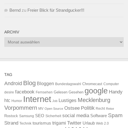
Bernd
zu
Freier Blick für Strandgucker!!!
ARCHIV
Archiv
TAG
Blog
Android
Bloggen
Chromecast
Bundestagswahl
Computer
google
facebook
Handy
Gelesen
Gesehen
desire
Fernsehen
Internet
Mecklenburg
htc
Lustiges
Humor
Job
Vorpommern
Ostsee
Politik
MV
Recht
Open Source
Reise
Spam
social media
SEO
Software
Rostock
Samsung
Sicherheit
Strand
Twitter
trigami
tourismus
Urlaub
Technik
Web 2.0