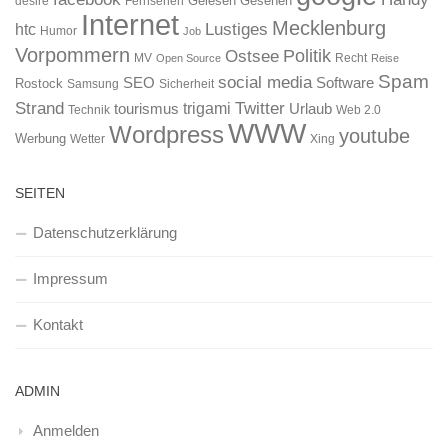
Gelesen
Gesehen
desire
Fernsehen
Internet
Mecklenburg
htc
Lustiges
Humor
Job
Vorpommern
Ostsee
Politik
MV
Recht
Open Source
Reise
Spam
social media
SEO
Software
Rostock
Samsung
Sicherheit
Strand
Twitter
trigami
tourismus
Urlaub
Technik
Web 2.0
WWW
Wordpress
youtube
Werbung
Wetter
Xing
SEITEN
Datenschutzerklärung
Impressum
Kontakt
ADMIN
Anmelden