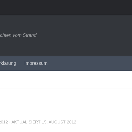
ichten vom Strand
rklärung
Impressum
2012
· AKTUALISIERT
15. AUGUST 2012