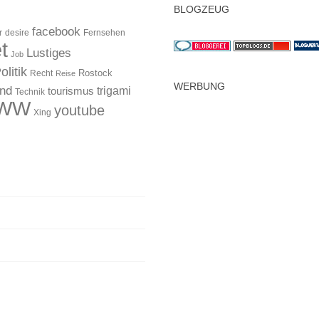
BLOGZEUG
facebook
r
desire
Fernsehen
t
Lustiges
Job
olitik
Rostock
Recht
Reise
WERBUNG
and
trigami
tourismus
Technik
WW
youtube
Xing