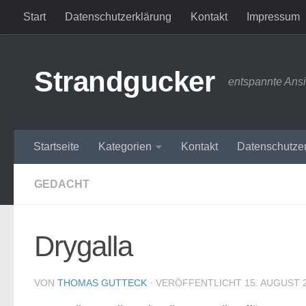
Start
Datenschutzerklärung
Kontakt
Impressum
Zum Inhalt springen
Strandgucker
entspannte Ans
Startseite
Kategorien
Kontakt
Datenschutze
GEDACHT
Drygalla
VON
THOMAS GUTTECK
· VERÖFFENTLICHT
15. AUGUST 