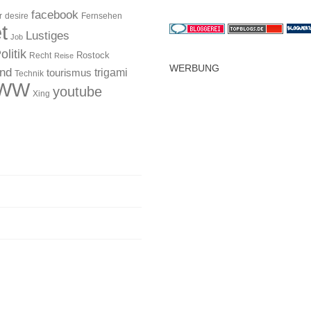
facebook
r
desire
Fernsehen
t
Lustiges
Job
olitik
Rostock
Recht
Reise
WERBUNG
and
trigami
tourismus
Technik
WW
youtube
Xing