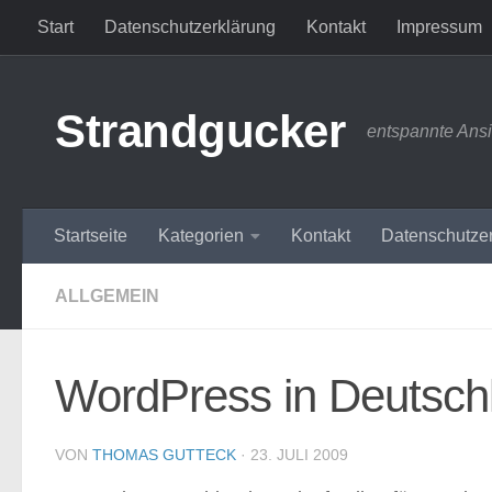
Start
Datenschutzerklärung
Kontakt
Impressum
Zum Inhalt springen
Strandgucker
entspannte Ans
Startseite
Kategorien
Kontakt
Datenschutze
ALLGEMEIN
WordPress in Deutschl
VON
THOMAS GUTTECK
·
23. JULI 2009