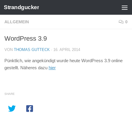
Strandgucker
Zum Inhalt springen
ALLGEMEIN
0
WordPress 3.9
VON
THOMAS GUTTECK
·
16. APRIL 2014
Pünktlich, wie angekündigt wurde heute WordPress 3.9 online
gestellt. Näheres dazu
hier
SHARE