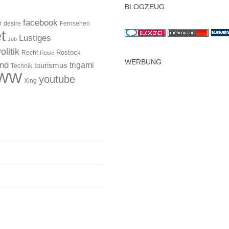
BLOGZEUG
facebook
r
desire
Fernsehen
t
Lustiges
Job
olitik
Rostock
Recht
Reise
WERBUNG
and
trigami
tourismus
Technik
WW
youtube
Xing