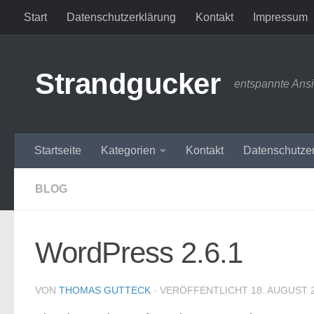
Start
Datenschutzerklärung
Kontakt
Impressum
Zum Inhalt springen
Strandgucker
entspannte Ans
Startseite
Kategorien
Kontakt
Datenschutze
BLOG
WordPress 2.6.1
VON
THOMAS GUTTECK
· VERÖFFENTLICHT
18. AUGUST 