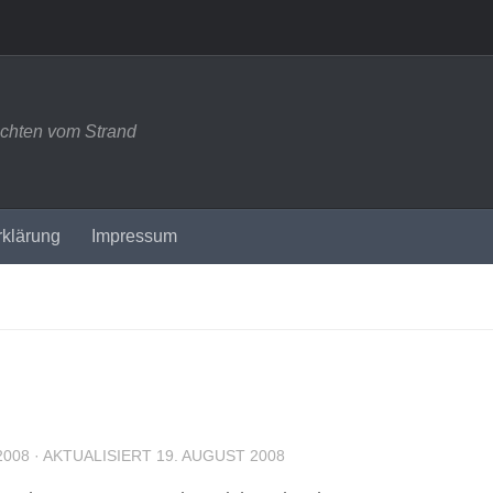
ichten vom Strand
rklärung
Impressum
2008
· AKTUALISIERT
19. AUGUST 2008