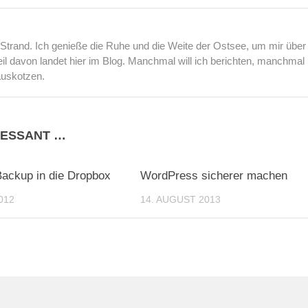
rand. Ich genieße die Ruhe und die Weite der Ostsee, um mir über
l davon landet hier im Blog. Manchmal will ich berichten, manchmal
auskotzen.
RESSANT …
0
ackup in die Dropbox
WordPress sicherer machen
012
14. AUGUST 2013