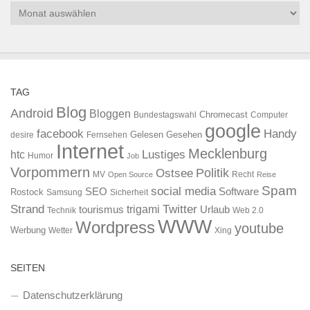
Archiv
TAG
Blog
Android
Bloggen
Chromecast
Bundestagswahl
Computer
google
facebook
Handy
Gelesen
Gesehen
desire
Fernsehen
Internet
Mecklenburg
htc
Lustiges
Humor
Job
Vorpommern
Ostsee
Politik
MV
Recht
Open Source
Reise
Spam
social media
SEO
Software
Rostock
Samsung
Sicherheit
Strand
Twitter
trigami
tourismus
Urlaub
Technik
Web 2.0
WWW
Wordpress
youtube
Werbung
Wetter
Xing
SEITEN
Datenschutzerklärung