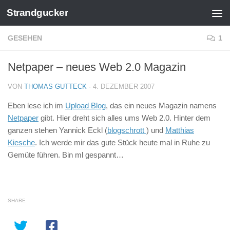
Strandgucker
Zum Inhalt springen
GESEHEN
1
Netpaper – neues Web 2.0 Magazin
VON
THOMAS GUTTECK
·
4. DEZEMBER 2007
Eben lese ich im
Upload Blog
, das ein neues Magazin namens
Netpaper
gibt. Hier dreht sich alles ums Web 2.0. Hinter dem
ganzen stehen Yannick Eckl (
blogschrott
) und
Matthias
Kiesche
. Ich werde mir das gute Stück heute mal in Ruhe zu
Gemüte führen. Bin ml gespannt…
SHARE