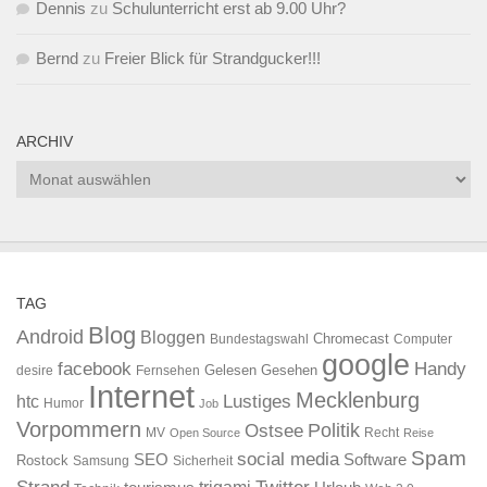
Dennis
zu
Schulunterricht erst ab 9.00 Uhr?
Bernd
zu
Freier Blick für Strandgucker!!!
ARCHIV
Archiv
TAG
Blog
Android
Bloggen
Chromecast
Bundestagswahl
Computer
google
facebook
Handy
Gelesen
Gesehen
desire
Fernsehen
Internet
Mecklenburg
htc
Lustiges
Humor
Job
Vorpommern
Ostsee
Politik
MV
Recht
Open Source
Reise
Spam
social media
SEO
Software
Rostock
Samsung
Sicherheit