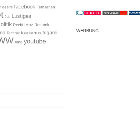
facebook
r
desire
Fernsehen
t
Lustiges
Job
olitik
Rostock
Recht
Reise
WERBUNG
and
trigami
tourismus
Technik
WW
youtube
Xing