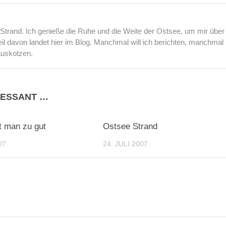
rand. Ich genieße die Ruhe und die Weite der Ostsee, um mir über
l davon landet hier im Blog. Manchmal will ich berichten, manchmal
auskotzen.
RESSANT …
2
t man zu gut
Ostsee Strand
07
24. JULI 2007