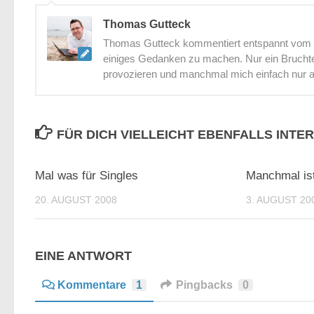
Thomas Gutteck
Thomas Gutteck kommentiert entspannt vom St
einiges Gedanken zu machen. Nur ein Bruchtei
provozieren und manchmal mich einfach nur 
FÜR DICH VIELLEICHT EBENFALLS INTE
0
Mal was für Singles
Manchmal is
20. AUGUST 2008
3. AUGUST 20
EINE ANTWORT
Kommentare
1
Pingbacks
0