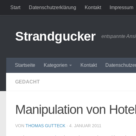
Start
Datenschutzerklärung
Kontakt
Impressum
Zum Inhalt springen
Strandgucker
entspannte Ans
Startseite
Kategorien
Kontakt
Datenschutze
GEDACHT
Manipulation von Hot
VON
THOMAS GUTTECK
·
4. JANUAR 2011