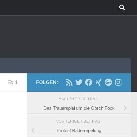
1
FOLGEN:
NÄCHSTER BEITRAG
Das Trauerspiel um die Gorch Fock
VORHERIGER BEITRAG
Protest Bäderregelung