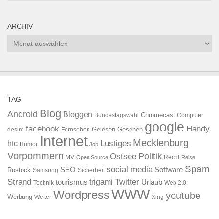
ARCHIV
Archiv
TAG
Blog
Android
Bloggen
Chromecast
Bundestagswahl
Computer
google
facebook
Handy
Gelesen
Gesehen
desire
Fernsehen
Internet
Mecklenburg
htc
Lustiges
Humor
Job
Vorpommern
Ostsee
Politik
MV
Recht
Open Source
Reise
Spam
social media
SEO
Software
Rostock
Samsung
Sicherheit
Strand
Twitter
trigami
tourismus
Urlaub
Technik
Web 2.0
WWW
Wordpress
youtube
Werbung
Wetter
Xing