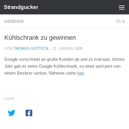
Strandgucker
Zum Inhalt springen
GESEHEN
0
Kühlschrank zu gewinnen
VON
THOMAS GUTTECK
·
13. JANUAR 2008
Google verschnekt an große Kunden ab und zu mal was, letztes
Jahr gab es einen Google Kühlschrank, so einer wird jetzt von
einem Besitzer verlost. Näheres siehe
hier
.
SHARE