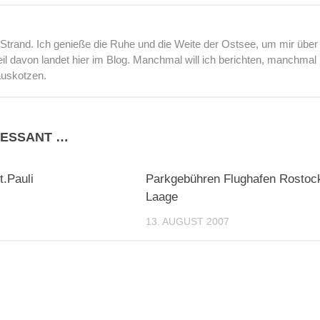
rand. Ich genieße die Ruhe und die Weite der Ostsee, um mir über
l davon landet hier im Blog. Manchmal will ich berichten, manchmal
auskotzen.
RESSANT …
0
.Pauli
Parkgebühren Flughafen Rostoc
Laage
13. AUGUST 2007