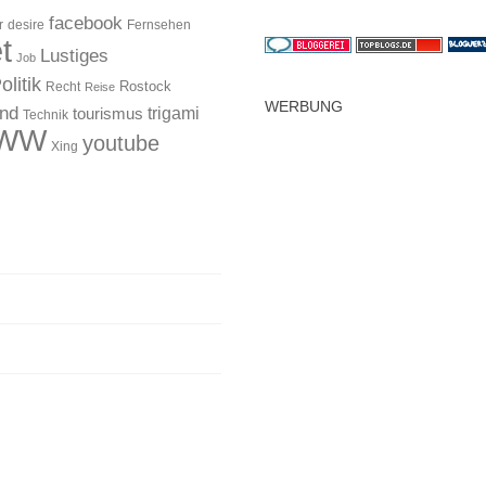
facebook
r
desire
Fernsehen
t
Lustiges
Job
olitik
Rostock
Recht
Reise
WERBUNG
and
trigami
tourismus
Technik
WW
youtube
Xing