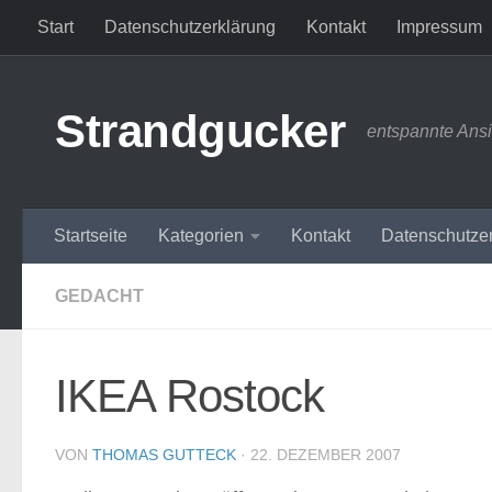
Start
Datenschutzerklärung
Kontakt
Impressum
Zum Inhalt springen
Strandgucker
entspannte Ans
Startseite
Kategorien
Kontakt
Datenschutze
GEDACHT
IKEA Rostock
VON
THOMAS GUTTECK
·
22. DEZEMBER 2007