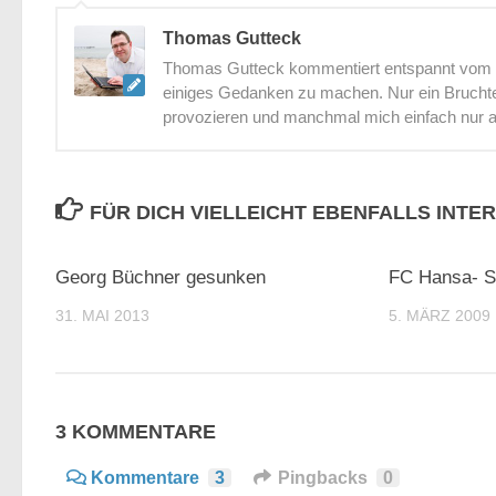
Thomas Gutteck
Thomas Gutteck kommentiert entspannt vom St
einiges Gedanken zu machen. Nur ein Bruchtei
provozieren und manchmal mich einfach nur 
FÜR DICH VIELLEICHT EBENFALLS INTE
0
Georg Büchner gesunken
FC Hansa- St
31. MAI 2013
5. MÄRZ 2009
3 KOMMENTARE
Kommentare
3
Pingbacks
0