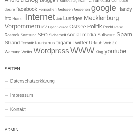
Android
Bloggen
Chromecast
Bundestagswahl
Computer
google
facebook
Handy
Gelesen
Gesehen
desire
Fernsehen
Internet
Mecklenburg
htc
Lustiges
Humor
Job
Vorpommern
Ostsee
Politik
MV
Recht
Open Source
Reise
Spam
social media
SEO
Software
Rostock
Samsung
Sicherheit
Strand
Twitter
trigami
tourismus
Urlaub
Technik
Web 2.0
WWW
Wordpress
youtube
Werbung
Wetter
Xing
SEITEN
Datenschutzerklärung
Impressum
Kontakt
ADMIN