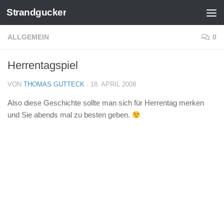
Strandgucker
Zum Inhalt springen
ALLGEMEIN
0
Herrentagspiel
VON
THOMAS GUTTECK
·
18. APRIL 2008
Also diese Geschichte sollte man sich für Herrentag merken
und Sie abends mal zu besten geben.