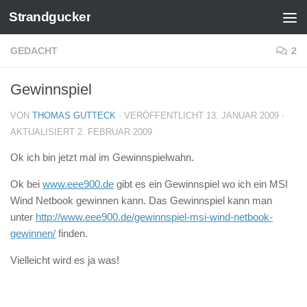
Strandgucker
Zum Inhalt springen
GEDACHT
2
Gewinnspiel
VON
THOMAS GUTTECK
· VERÖFFENTLICHT
13. JANUAR 2009
·
AKTUALISIERT
2. FEBRUAR 2009
Ok ich bin jetzt mal im Gewinnspielwahn.
Ok bei
www.eee900.de
gibt es ein Gewinnspiel wo ich ein MSI
Wind Netbook gewinnen kann. Das Gewinnspiel kann man
unter
http://www.eee900.de/gewinnspiel-msi-wind-netbook-
gewinnen/
finden.
Vielleicht wird es ja was!