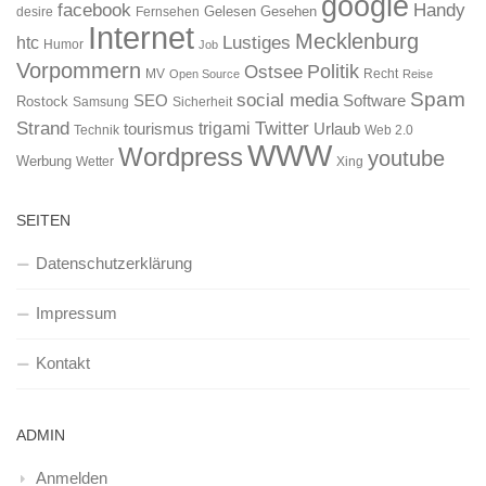
google
facebook
Handy
Gelesen
Gesehen
desire
Fernsehen
Internet
Mecklenburg
htc
Lustiges
Humor
Job
Vorpommern
Ostsee
Politik
MV
Recht
Open Source
Reise
Spam
social media
SEO
Software
Rostock
Samsung
Sicherheit
Strand
Twitter
trigami
tourismus
Urlaub
Technik
Web 2.0
WWW
Wordpress
youtube
Werbung
Wetter
Xing
SEITEN
Datenschutzerklärung
Impressum
Kontakt
ADMIN
Anmelden