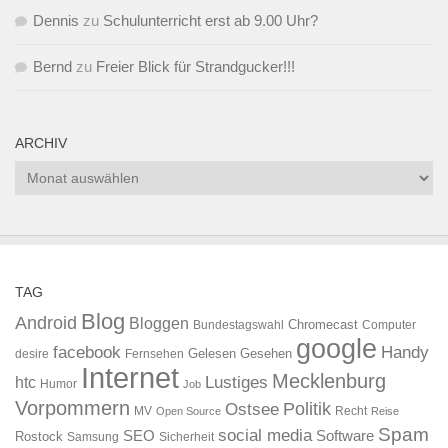
Dennis
zu
Schulunterricht erst ab 9.00 Uhr?
Bernd
zu
Freier Blick für Strandgucker!!!
ARCHIV
Archiv
TAG
Blog
Android
Bloggen
Chromecast
Bundestagswahl
Computer
google
facebook
Handy
Gelesen
Gesehen
desire
Fernsehen
Internet
Mecklenburg
htc
Lustiges
Humor
Job
Vorpommern
Ostsee
Politik
MV
Recht
Open Source
Reise
Spam
social media
SEO
Software
Rostock
Samsung
Sicherheit