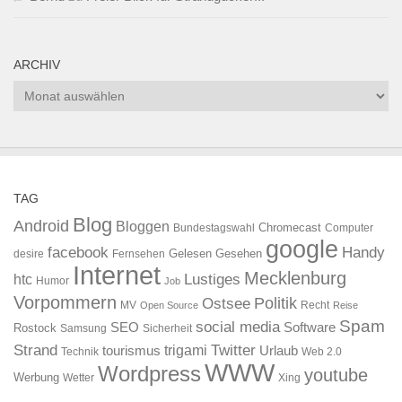
ARCHIV
Archiv
TAG
Blog
Android
Bloggen
Chromecast
Bundestagswahl
Computer
google
facebook
Handy
Gelesen
Gesehen
desire
Fernsehen
Internet
Mecklenburg
htc
Lustiges
Humor
Job
Vorpommern
Ostsee
Politik
MV
Recht
Open Source
Reise
Spam
social media
SEO
Software
Rostock
Samsung
Sicherheit
Strand
Twitter
trigami
tourismus
Urlaub
Technik
Web 2.0
WWW
Wordpress
youtube
Werbung
Wetter
Xing