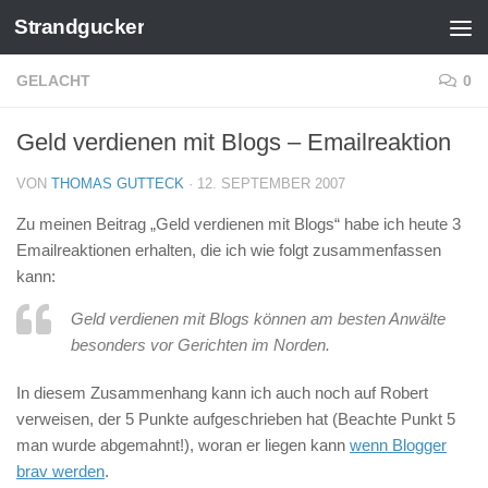
Strandgucker
Zum Inhalt springen
GELACHT
0
Geld verdienen mit Blogs – Emailreaktion
VON
THOMAS GUTTECK
·
12. SEPTEMBER 2007
Zu meinen Beitrag „Geld verdienen mit Blogs“ habe ich heute 3
Emailreaktionen erhalten, die ich wie folgt zusammenfassen
kann:
Geld verdienen mit Blogs können am besten Anwälte
besonders vor Gerichten im Norden.
In diesem Zusammenhang kann ich auch noch auf Robert
verweisen, der 5 Punkte aufgeschrieben hat (Beachte Punkt 5
man wurde abgemahnt!), woran er liegen kann
wenn Blogger
brav werden
.