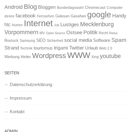
Blog
Android
Bloggen
Chromecast
Bundestagswahl
Computer
google
facebook
Handy
Gelesen
Gesehen
desire
Fernsehen
Internet
Mecklenburg
htc
Lustiges
Humor
Job
Vorpommern
Ostsee
Politik
MV
Recht
Open Source
Reise
Spam
social media
SEO
Software
Rostock
Samsung
Sicherheit
Strand
Twitter
trigami
tourismus
Urlaub
Technik
Web 2.0
WWW
Wordpress
youtube
Werbung
Wetter
Xing
SEITEN
Datenschutzerklärung
Impressum
Kontakt
ADMIN