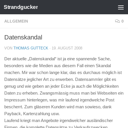
Strandgucker
Zum Inhalt springen
ALLGEMEIN
0
Datenskandal
VON
THOMAS GUTTECK
·
19. AUGUST 2008
Der aktuelle „Datenskandal“ ist ja eine spannende Sache,
besonders wie die Medien aus diesem Fall einen Skandal
machen. Mir war schon lange klar, das es durchaus möglich ist
Datensätze jeglicher Art zu erwerben. Datensammler gibt es
genug und wie geben an jeder Ecke ja auch die Möglichkeiten
Daten zu erheben. Zwangsmässig muss man bei Webseiten ein
Impressum hinterlegen, was mir laufend irgendwelche Post
bescherrt. Zum gläseren Kunden wird man sowieso, dank
Payback, Kartenzahlung usw.
Laufend kriegt man Angebote irgendwelcher ausländischer
Firmen, die komplette Datensätze zu Verkaufszwecken