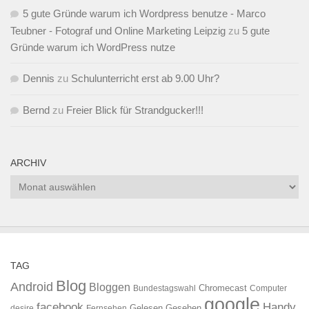
5 gute Gründe warum ich Wordpress benutze - Marco
Teubner - Fotograf und Online Marketing Leipzig
zu
5 gute
Gründe warum ich WordPress nutze
Dennis
zu
Schulunterricht erst ab 9.00 Uhr?
Bernd
zu
Freier Blick für Strandgucker!!!
ARCHIV
Archiv
TAG
Blog
Android
Bloggen
Chromecast
Bundestagswahl
Computer
google
facebook
Handy
Gelesen
Gesehen
desire
Fernsehen