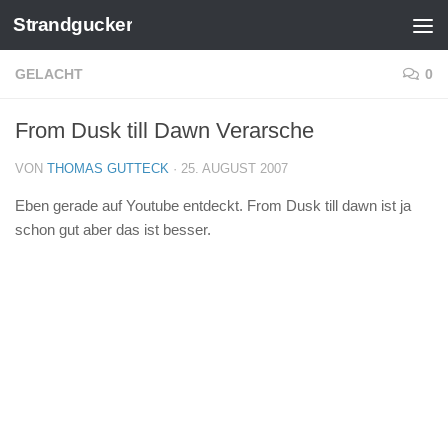
Strandgucker
Zum Inhalt springen
GELACHT
0
From Dusk till Dawn Verarsche
VON
THOMAS GUTTECK
·
25. AUGUST 2007
Eben gerade auf Youtube entdeckt. From Dusk till dawn ist ja
schon gut aber das ist besser.