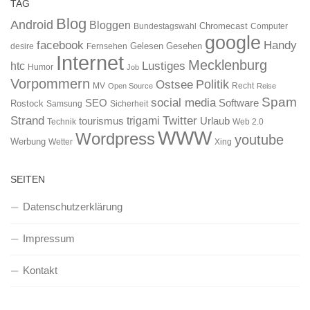
TAG
Blog
Android
Bloggen
Chromecast
Bundestagswahl
Computer
google
facebook
Handy
Gelesen
Gesehen
desire
Fernsehen
Internet
Mecklenburg
htc
Lustiges
Humor
Job
Vorpommern
Ostsee
Politik
MV
Recht
Open Source
Reise
Spam
social media
SEO
Software
Rostock
Samsung
Sicherheit
Strand
Twitter
trigami
tourismus
Urlaub
Technik
Web 2.0
WWW
Wordpress
youtube
Werbung
Wetter
Xing
SEITEN
Datenschutzerklärung
Impressum
Kontakt