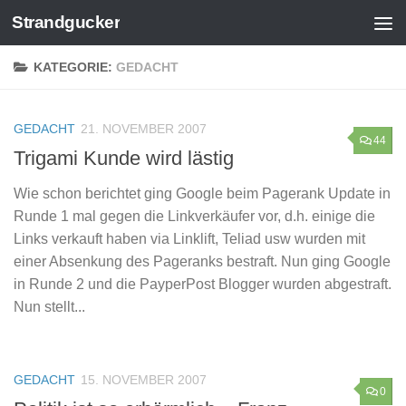
Strandgucker
Zum Inhalt springen
KATEGORIE:
GEDACHT
GEDACHT
21. NOVEMBER 2007
44
Trigami Kunde wird lästig
Wie schon berichtet ging Google beim Pagerank Update in
Runde 1 mal gegen die Linkverkäufer vor, d.h. einige die
Links verkauft haben via Linklift, Teliad usw wurden mit
einer Absenkung des Pageranks bestraft. Nun ging Google
in Runde 2 und die PayperPost Blogger wurden abgestraft.
Nun stellt...
GEDACHT
15. NOVEMBER 2007
0