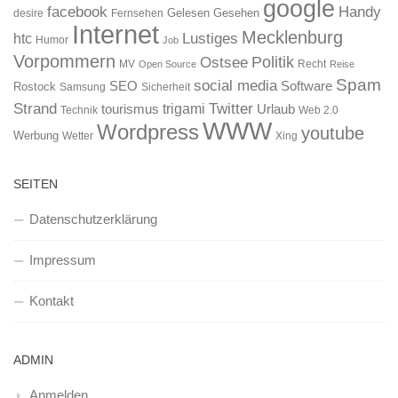
google
facebook
Handy
Gelesen
Gesehen
desire
Fernsehen
Internet
Mecklenburg
htc
Lustiges
Humor
Job
Vorpommern
Ostsee
Politik
MV
Recht
Open Source
Reise
Spam
social media
SEO
Software
Rostock
Samsung
Sicherheit
Strand
Twitter
trigami
tourismus
Urlaub
Technik
Web 2.0
WWW
Wordpress
youtube
Werbung
Wetter
Xing
SEITEN
Datenschutzerklärung
Impressum
Kontakt
ADMIN
Anmelden