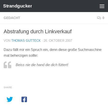
Strandgucker
Zum Inhalt springen
GEDACHT
0
Abstrafung durch Linkverkauf
VON
THOMAS GUTTECK
·
26. OKTOBER 2007
Dazu fällt mir ein Spruch ein, denn diese große Suchmaschine
mal beherzigen sollte:
Beiss nie die hand die dich füttert!
SHARE