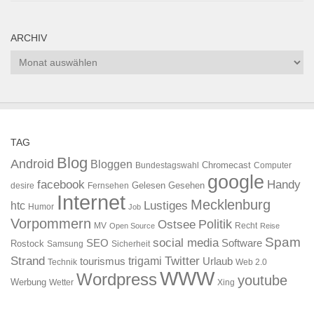
ARCHIV
Archiv
TAG
Blog
Android
Bloggen
Chromecast
Bundestagswahl
Computer
google
facebook
Handy
Gelesen
Gesehen
desire
Fernsehen
Internet
Mecklenburg
htc
Lustiges
Humor
Job
Vorpommern
Ostsee
Politik
MV
Recht
Open Source
Reise
Spam
social media
SEO
Software
Rostock
Samsung
Sicherheit
Strand
Twitter
trigami
tourismus
Urlaub
Technik
Web 2.0
WWW
Wordpress
youtube
Werbung
Wetter
Xing