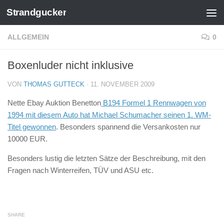
Strandgucker
Zum Inhalt springen
ALLGEMEIN
0
Boxenluder nicht inklusive
VON
THOMAS GUTTECK
·
11. NOVEMBER 2009
Nette Ebay Auktion Benetton
B194 Formel 1 Rennwagen von
1994 mit diesem Auto hat Michael Schumacher seinen 1. WM-
Titel gewonnen
. Besonders spannend die Versankosten nur
10000 EUR.
Besonders lustig die letzten Sätze der Beschreibung, mit den
Fragen nach Winterreifen, TÜV und ASU etc.
SHARE