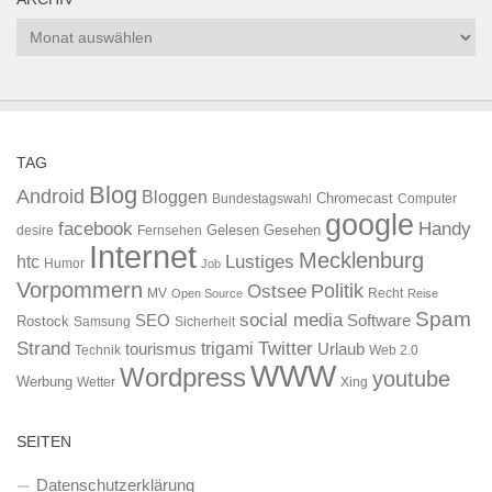
Archiv
TAG
Blog
Android
Bloggen
Chromecast
Bundestagswahl
Computer
google
facebook
Handy
Gelesen
Gesehen
desire
Fernsehen
Internet
Mecklenburg
htc
Lustiges
Humor
Job
Vorpommern
Ostsee
Politik
MV
Recht
Open Source
Reise
Spam
social media
SEO
Software
Rostock
Samsung
Sicherheit
Strand
Twitter
trigami
tourismus
Urlaub
Technik
Web 2.0
WWW
Wordpress
youtube
Werbung
Wetter
Xing
SEITEN
Datenschutzerklärung