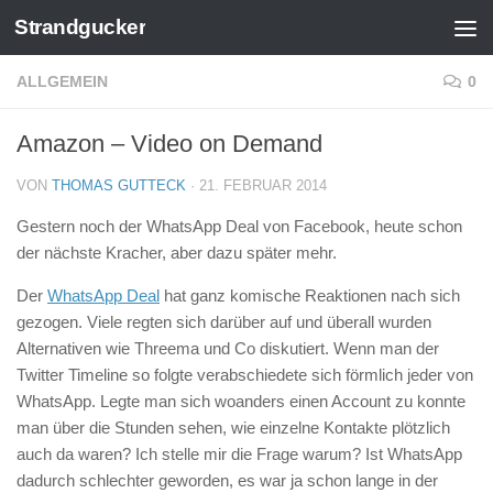
Strandgucker
Zum Inhalt springen
ALLGEMEIN
0
Amazon – Video on Demand
VON
THOMAS GUTTECK
·
21. FEBRUAR 2014
Gestern noch der WhatsApp Deal von Facebook, heute schon
der nächste Kracher, aber dazu später mehr.
Der
WhatsApp Deal
hat ganz komische Reaktionen nach sich
gezogen. Viele regten sich darüber auf und überall wurden
Alternativen wie Threema und Co diskutiert. Wenn man der
Twitter Timeline so folgte verabschiedete sich förmlich jeder von
WhatsApp. Legte man sich woanders einen Account zu konnte
man über die Stunden sehen, wie einzelne Kontakte plötzlich
auch da waren? Ich stelle mir die Frage warum? Ist WhatsApp
dadurch schlechter geworden, es war ja schon lange in der