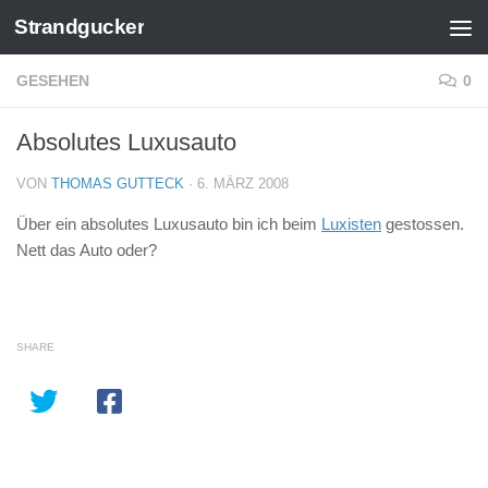
Strandgucker
Zum Inhalt springen
GESEHEN
0
Absolutes Luxusauto
VON
THOMAS GUTTECK
·
6. MÄRZ 2008
Über ein absolutes Luxusauto bin ich beim
Luxisten
gestossen.
Nett das Auto oder?
SHARE