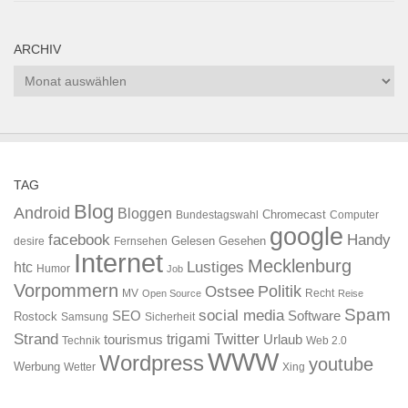
ARCHIV
Archiv
TAG
Blog
Android
Bloggen
Chromecast
Bundestagswahl
Computer
google
facebook
Handy
Gelesen
Gesehen
desire
Fernsehen
Internet
Mecklenburg
htc
Lustiges
Humor
Job
Vorpommern
Ostsee
Politik
MV
Recht
Open Source
Reise
Spam
social media
SEO
Software
Rostock
Samsung
Sicherheit
Strand
Twitter
trigami
tourismus
Urlaub
Technik
Web 2.0
WWW
Wordpress
youtube
Werbung
Wetter
Xing