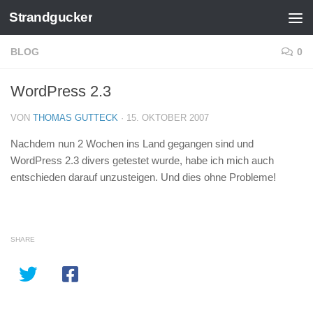
Strandgucker
Zum Inhalt springen
BLOG
0
WordPress 2.3
VON
THOMAS GUTTECK
·
15. OKTOBER 2007
Nachdem nun 2 Wochen ins Land gegangen sind und
WordPress 2.3 divers getestet wurde, habe ich mich auch
entschieden darauf unzusteigen. Und dies ohne Probleme!
SHARE