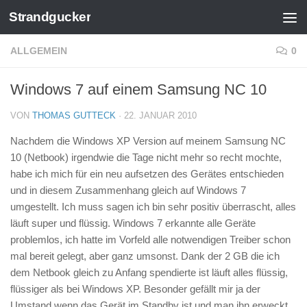
Strandgucker
Zum Inhalt springen
ALLGEMEIN
0
Windows 7 auf einem Samsung NC 10
VON
THOMAS GUTTECK
·
22. JANUAR 2010
Nachdem die Windows XP Version auf meinem Samsung NC
10 (Netbook) irgendwie die Tage nicht mehr so recht mochte,
habe ich mich für ein neu aufsetzen des Gerätes entschieden
und in diesem Zusammenhang gleich auf Windows 7
umgestellt. Ich muss sagen ich bin sehr positiv überrascht, alles
läuft super und flüssig. Windows 7 erkannte alle Geräte
problemlos, ich hatte im Vorfeld alle notwendigen Treiber schon
mal bereit gelegt, aber ganz umsonst. Dank der 2 GB die ich
dem Netbook gleich zu Anfang spendierte ist läuft alles flüssig,
flüssiger als bei Windows XP. Besonder gefällt mir ja der
Umstand wenn das Gerät im Standby ist und man ihn erweckt,