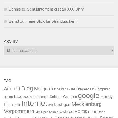
Dennis
zu
Schulunterricht erst ab 9.00 Uhr?
Bernd
zu
Freier Blick für Strandgucker!!!
ARCHIV
Archiv
TAG
Blog
Android
Bloggen
Chromecast
Bundestagswahl
Computer
google
facebook
Handy
Gelesen
Gesehen
desire
Fernsehen
Internet
Mecklenburg
htc
Lustiges
Humor
Job
Vorpommern
Ostsee
Politik
MV
Recht
Open Source
Reise