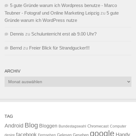
5 gute Gründe warum ich Wordpress benutze - Marco
Teubner - Fotograf und Online Marketing Leipzig
zu
5 gute
Gründe warum ich WordPress nutze
Dennis
zu
Schulunterricht erst ab 9.00 Uhr?
Bernd
zu
Freier Blick für Strandgucker!!!
ARCHIV
Archiv
TAG
Blog
Android
Bloggen
Chromecast
Bundestagswahl
Computer
google
facebook
Handy
Gelesen
Gesehen
desire
Fernsehen