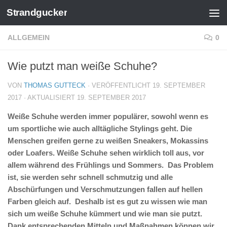
Strandgucker
Zum Inhalt springen
ALLGEMEIN
0
Wie putzt man weiße Schuhe?
VON
THOMAS GUTTECK
· VERÖFFENTLICHT
19. SEPTEMBER
2017
· AKTUALISIERT
19. SEPTEMBER 2017
Weiße Schuhe werden immer populärer, sowohl wenn es
um sportliche wie auch alltägliche Stylings geht. Die
Menschen greifen gerne zu weißen Sneakers, Mokassins
oder Loafers. Weiße Schuhe sehen wirklich toll aus, vor
allem während des Frühlings und Sommers. Das Problem
ist, sie werden sehr schnell schmutzig und alle
Abschürfungen und Verschmutzungen fallen auf hellen
Farben gleich auf. Deshalb ist es gut zu wissen wie man
sich um weiße Schuhe kümmert und wie man sie putzt.
Dank entsprechenden Mitteln und Maßnahmen können wir