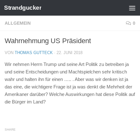
Strandgucker
Zum Inhalt springen
ALLGEMEIN
0
Wahrnehmung US Präsident
VON
THOMAS GUTTECK
·
22. JUNI 2018
Wir nehmen Herrn Trump und seine Art Politik zu betreiben ja
und seine Entscheidungen und Machtspielchen sehr kritisch
wahr und halten ihn für einen ….. . Aber was wir denken ist ja
das eine, die wichtigere Frage ist ja was denkt die Mehrheit der
Amerikaner darüber? Welche Auswirkungen hat diese Politik auf
die Bürger im Land?
SHARE