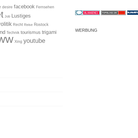
facebook
r
desire
Fernsehen
t
Lustiges
Job
olitik
Rostock
Recht
Reise
WERBUNG
and
trigami
tourismus
Technik
WW
youtube
Xing