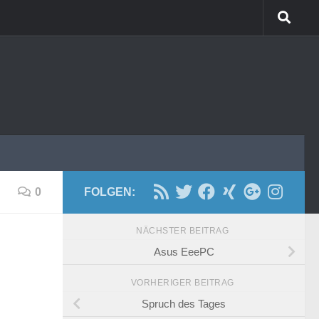
0
FOLGEN:
NÄCHSTER BEITRAG
Asus EeePC
VORHERIGER BEITRAG
Spruch des Tages