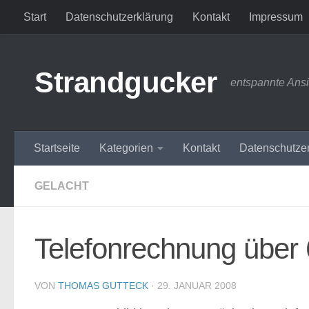
Start
Datenschutzerklärung
Kontakt
Impressum
Zum Inhalt springen
Strandgucker
entspannte Ans
Startseite
Kategorien
Kontakt
Datenschutze
GELACHT
Telefonrechnung über 
VON
THOMAS GUTTECK
·
29. JANUAR 2008