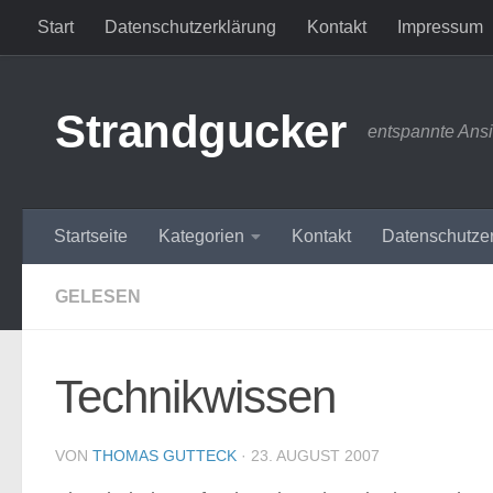
Start
Datenschutzerklärung
Kontakt
Impressum
Zum Inhalt springen
Strandgucker
entspannte Ans
Startseite
Kategorien
Kontakt
Datenschutze
GELESEN
Technikwissen
VON
THOMAS GUTTECK
·
23. AUGUST 2007