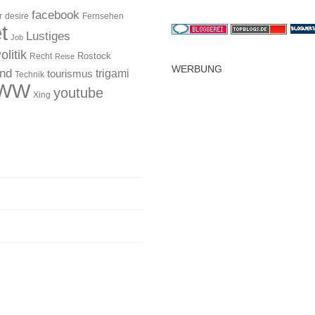
facebook
r
desire
Fernsehen
t
Lustiges
Job
olitik
Rostock
Recht
Reise
WERBUNG
and
trigami
tourismus
Technik
WW
youtube
Xing