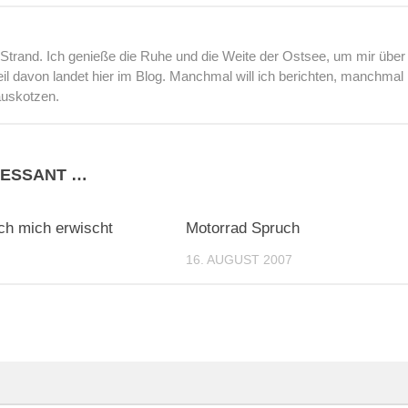
rand. Ich genieße die Ruhe und die Weite der Ostsee, um mir über
l davon landet hier im Blog. Manchmal will ich berichten, manchmal
auskotzen.
RESSANT …
0
ch mich erwischt
Motorrad Spruch
16. AUGUST 2007