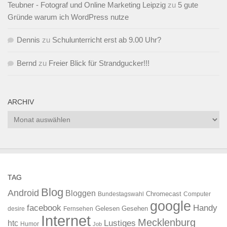
Teubner - Fotograf und Online Marketing Leipzig
zu
5 gute
Gründe warum ich WordPress nutze
Dennis
zu
Schulunterricht erst ab 9.00 Uhr?
Bernd
zu
Freier Blick für Strandgucker!!!
ARCHIV
Archiv
TAG
Blog
Android
Bloggen
Chromecast
Bundestagswahl
Computer
google
facebook
Handy
Gelesen
Gesehen
desire
Fernsehen
Internet
Mecklenburg
htc
Lustiges
Humor
Job