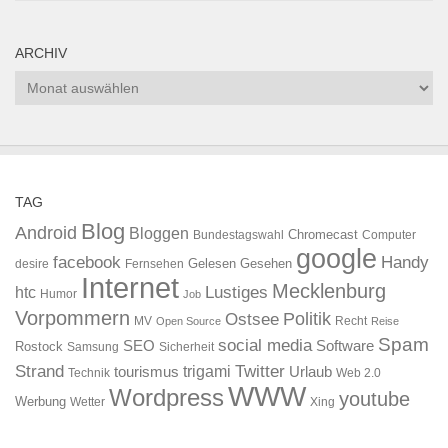
ARCHIV
Archiv
TAG
Blog
Android
Bloggen
Chromecast
Bundestagswahl
Computer
google
facebook
Handy
Gelesen
Gesehen
desire
Fernsehen
Internet
Mecklenburg
htc
Lustiges
Humor
Job
Vorpommern
Ostsee
Politik
MV
Recht
Open Source
Reise
Spam
social media
SEO
Software
Rostock
Samsung
Sicherheit
Strand
Twitter
trigami
tourismus
Urlaub
Technik
Web 2.0
WWW
Wordpress
youtube
Werbung
Wetter
Xing