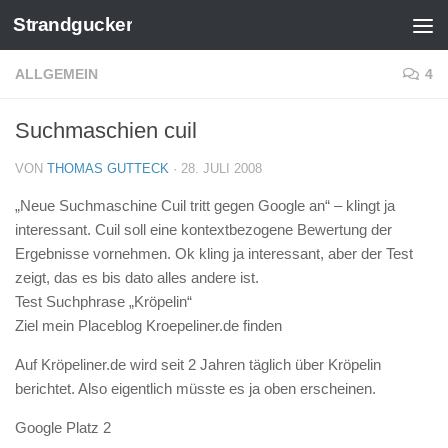
Strandgucker
Zum Inhalt springen
ALLGEMEIN
4
Suchmaschien cuil
VON
THOMAS GUTTECK
·
28. JULI 2008
„Neue Suchmaschine Cuil tritt gegen Google an“ – klingt ja
interessant. Cuil soll eine kontextbezogene Bewertung der
Ergebnisse vornehmen. Ok kling ja interessant, aber der Test
zeigt, das es bis dato alles andere ist.
Test Suchphrase „Kröpelin“
Ziel mein Placeblog Kroepeliner.de finden
Auf Kröpeliner.de wird seit 2 Jahren täglich über Kröpelin
berichtet. Also eigentlich müsste es ja oben erscheinen.
Google Platz 2