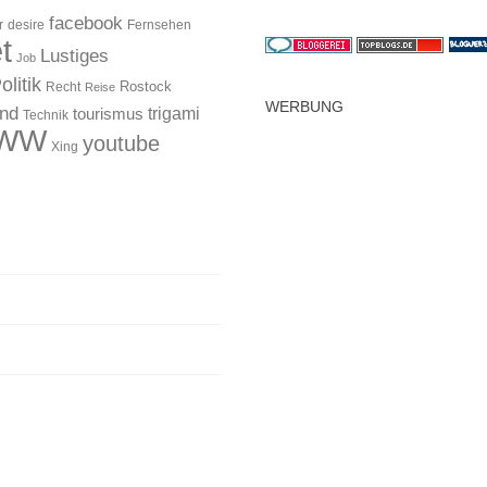
facebook
r
desire
Fernsehen
t
Lustiges
Job
olitik
Rostock
Recht
Reise
WERBUNG
and
trigami
tourismus
Technik
WW
youtube
Xing