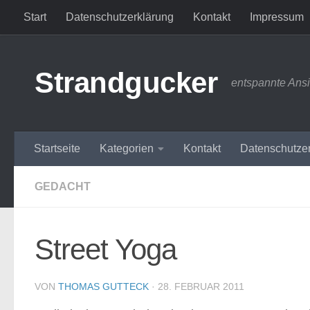
Start
Datenschutzerklärung
Kontakt
Impressum
Zum Inhalt springen
Strandgucker
entspannte Ans
Startseite
Kategorien
Kontakt
Datenschutze
GEDACHT
Street Yoga
VON
THOMAS GUTTECK
·
28. FEBRUAR 2011