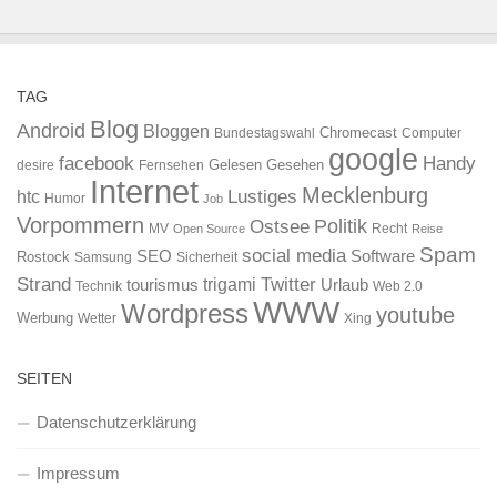
TAG
Blog
Android
Bloggen
Chromecast
Bundestagswahl
Computer
google
facebook
Handy
Gelesen
Gesehen
desire
Fernsehen
Internet
Mecklenburg
htc
Lustiges
Humor
Job
Vorpommern
Ostsee
Politik
MV
Recht
Open Source
Reise
Spam
social media
SEO
Software
Rostock
Samsung
Sicherheit
Strand
Twitter
trigami
tourismus
Urlaub
Technik
Web 2.0
WWW
Wordpress
youtube
Werbung
Wetter
Xing
SEITEN
Datenschutzerklärung
Impressum