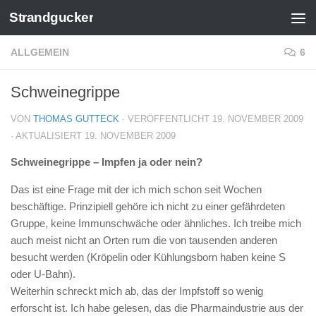
Strandgucker
Zum Inhalt springen
ALLGEMEIN
6
Schweinegrippe
VON
THOMAS GUTTECK
· VERÖFFENTLICHT
19. NOVEMBER 2009
· AKTUALISIERT
19. NOVEMBER 2009
Schweinegrippe – Impfen ja oder nein?
Das ist eine Frage mit der ich mich schon seit Wochen
beschäftige. Prinzipiell gehöre ich nicht zu einer gefährdeten
Gruppe, keine Immunschwäche oder ähnliches. Ich treibe mich
auch meist nicht an Orten rum die von tausenden anderen
besucht werden (Kröpelin oder Kühlungsborn haben keine S
oder U-Bahn).
Weiterhin schreckt mich ab, das der Impfstoff so wenig
erforscht ist. Ich habe gelesen, das die Pharmaindustrie aus der