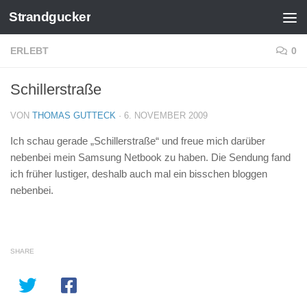
Strandgucker
Zum Inhalt springen
ERLEBT
0
Schillerstraße
VON
THOMAS GUTTECK
·
6. NOVEMBER 2009
Ich schau gerade „Schillerstraße“ und freue mich darüber
nebenbei mein Samsung Netbook zu haben. Die Sendung fand
ich früher lustiger, deshalb auch mal ein bisschen bloggen
nebenbei.
SHARE