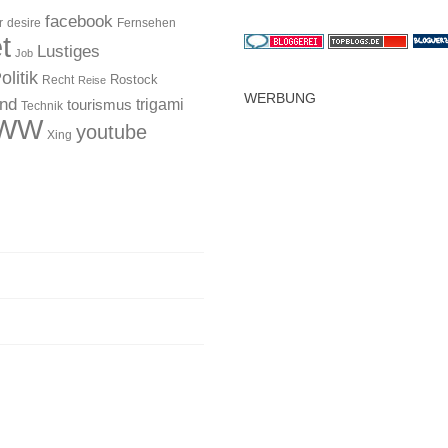
facebook
r
desire
Fernsehen
t
Lustiges
Job
olitik
Rostock
Recht
Reise
WERBUNG
and
trigami
tourismus
Technik
WW
youtube
Xing