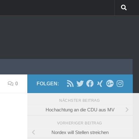
0
FOLGEN:
NÄCHSTER BEITRAG
Hochachtung an die CDU aus MV
VORHERIGER BEITRAG
Nordex will Stellen streichen