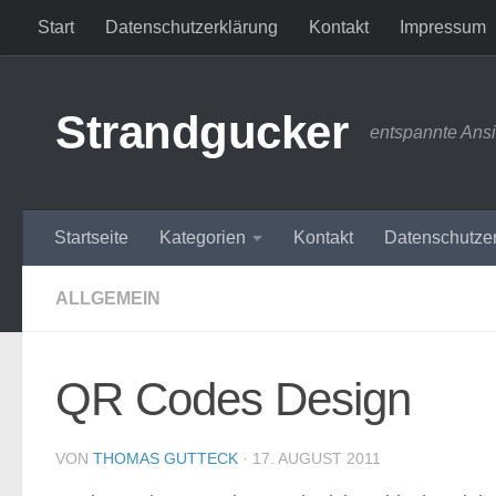
Start
Datenschutzerklärung
Kontakt
Impressum
Zum Inhalt springen
Strandgucker
entspannte Ans
Startseite
Kategorien
Kontakt
Datenschutze
ALLGEMEIN
QR Codes Design
VON
THOMAS GUTTECK
·
17. AUGUST 2011